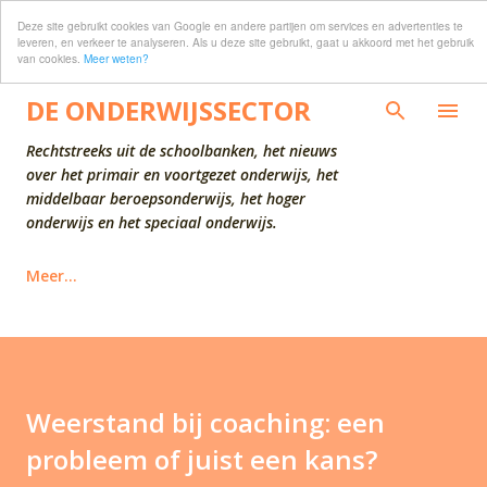
Deze site gebruikt cookies van Google en andere partijen om services en advertenties te
Doorgaan naar hoofdcontent
leveren, en verkeer te analyseren. Als u deze site gebruikt, gaat u akkoord met het gebruik
van cookies.
Meer weten?
DE ONDERWIJSSECTOR
Rechtstreeks uit de schoolbanken, het nieuws
over het primair en voortgezet onderwijs, het
middelbaar beroepsonderwijs, het hoger
onderwijs en het speciaal onderwijs.
Meer…
Weerstand bij coaching: een
probleem of juist een kans?