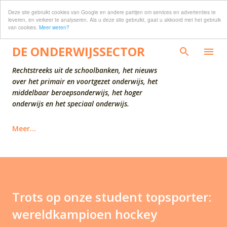
Deze site gebruikt cookies van Google en andere partijen om services en advertenties te
Doorgaan naar hoofdcontent
leveren, en verkeer te analyseren. Als u deze site gebruikt, gaat u akkoord met het gebruik
van cookies.
Meer weten?
DE ONDERWIJSSECTOR
Rechtstreeks uit de schoolbanken, het nieuws
over het primair en voortgezet onderwijs, het
middelbaar beroepsonderwijs, het hoger
onderwijs en het speciaal onderwijs.
Meer…
Trots op onze student topsporter:
wereldkampioen hockey