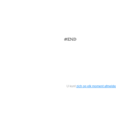
end
#END
U kunt
zich op elk moment afmeld