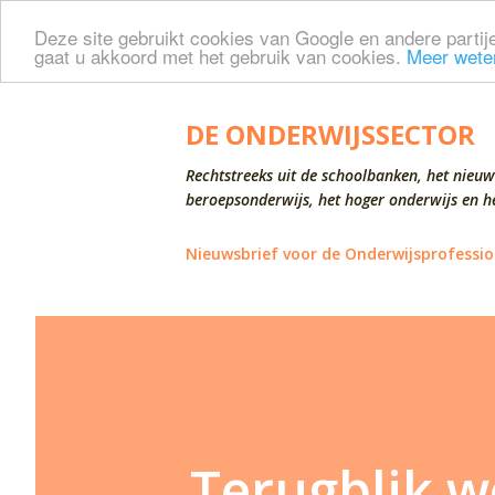
Deze site gebruikt cookies van Google en andere partije
gaat u akkoord met het gebruik van cookies.
Meer wete
DE ONDERWIJSSECTOR
Rechtstreeks uit de schoolbanken, het nieuw
beroepsonderwijs, het hoger onderwijs en he
Nieuwsbrief voor de Onderwijsprofessio
Terugblik w