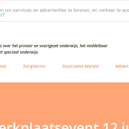
Doorgaan naar hoofdcontent
n om services en advertenties te leveren, en verkeer te ana
n?
s over het primair en voortgezet onderwijs, het middelbaar
t speciaal onderwijs.
nal
ZorgSector
Duurzame Wereld
Advert
erkplaatsevent 12 j