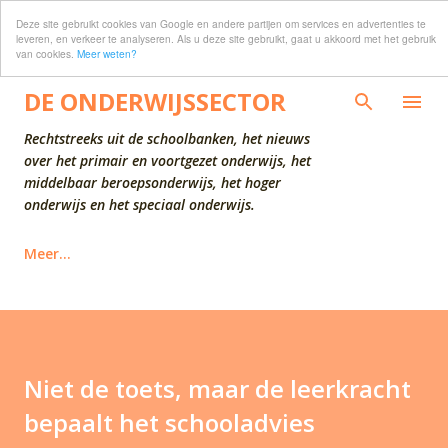
Deze site gebruikt cookies van Google en andere partijen om services en advertenties te
Doorgaan naar hoofdcontent
leveren, en verkeer te analyseren. Als u deze site gebruikt, gaat u akkoord met het gebruik
van cookies.
Meer weten?
DE ONDERWIJSSECTOR
Rechtstreeks uit de schoolbanken, het nieuws
over het primair en voortgezet onderwijs, het
middelbaar beroepsonderwijs, het hoger
onderwijs en het speciaal onderwijs.
Meer…
Niet de toets, maar de leerkracht
bepaalt het schooladvies