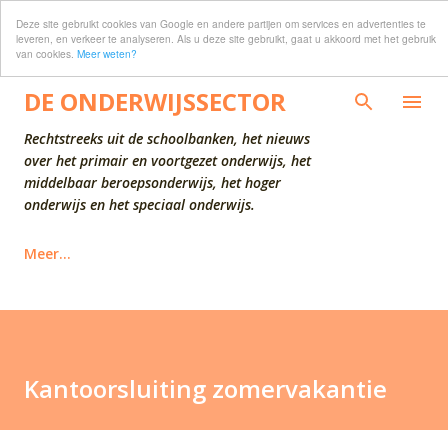
Deze site gebruikt cookies van Google en andere partijen om services en advertenties te
Doorgaan naar hoofdcontent
leveren, en verkeer te analyseren. Als u deze site gebruikt, gaat u akkoord met het gebruik
van cookies.
Meer weten?
DE ONDERWIJSSECTOR
Rechtstreeks uit de schoolbanken, het nieuws
over het primair en voortgezet onderwijs, het
middelbaar beroepsonderwijs, het hoger
onderwijs en het speciaal onderwijs.
Meer…
Kantoorsluiting zomervakantie