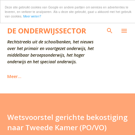
Deze site gebruikt cookies van Google en andere partijen om services en advertenties te
Doorgaan naar hoofdcontent
leveren, en verkeer te analyseren. Als u deze site gebruikt, gaat u akkoord met het gebruik
van cookies.
Meer weten?
DE ONDERWIJSSECTOR
Rechtstreeks uit de schoolbanken, het nieuws
over het primair en voortgezet onderwijs, het
middelbaar beroepsonderwijs, het hoger
onderwijs en het speciaal onderwijs.
Meer…
Wetsvoorstel gerichte bekostiging
naar Tweede Kamer (PO/VO)