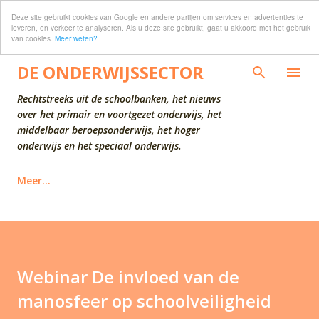
Deze site gebruikt cookies van Google en andere partijen om services en advertenties te
Doorgaan naar hoofdcontent
leveren, en verkeer te analyseren. Als u deze site gebruikt, gaat u akkoord met het gebruik
van cookies.
Meer weten?
DE ONDERWIJSSECTOR
Rechtstreeks uit de schoolbanken, het nieuws
over het primair en voortgezet onderwijs, het
middelbaar beroepsonderwijs, het hoger
onderwijs en het speciaal onderwijs.
Meer…
Webinar De invloed van de
manosfeer op schoolveiligheid