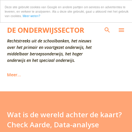
Deze site gebruikt cookies van Google en andere partijen om services en advertenties te
Doorgaan naar hoofdcontent
leveren, en verkeer te analyseren. Als u deze site gebruikt, gaat u akkoord met het gebruik
van cookies.
Meer weten?
DE ONDERWIJSSECTOR
Rechtstreeks uit de schoolbanken, het nieuws
over het primair en voortgezet onderwijs, het
middelbaar beroepsonderwijs, het hoger
onderwijs en het speciaal onderwijs.
Meer…
Wat is de wereld achter de kaart?
Check Aarde, Data-analyse