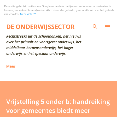
Deze site gebruikt cookies van Google en andere partijen om services en advertenties te
Doorgaan naar hoofdcontent
leveren, en verkeer te analyseren. Als u deze site gebruikt, gaat u akkoord met het gebruik
van cookies.
Meer weten?
DE ONDERWIJSSECTOR
Rechtstreeks uit de schoolbanken, het nieuws
over het primair en voortgezet onderwijs, het
middelbaar beroepsonderwijs, het hoger
onderwijs en het speciaal onderwijs.
Meer…
Vrijstelling 5 onder b: handreiking
voor gemeentes biedt meer