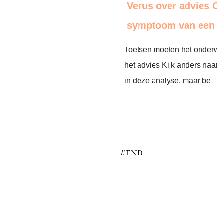
Verus over advies O
symptoom van een 
Toetsen moeten het onderwi
het advies Kijk anders naa
in deze analyse, maar be
end
#END