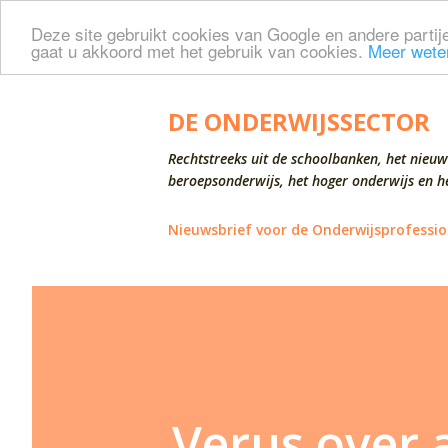
Deze site gebruikt cookies van Google en andere partije
gaat u akkoord met het gebruik van cookies.
Meer wete
DE ONDERWIJSSECTOR
Rechtstreeks uit de schoolbanken, het nieuw
beroepsonderwijs, het hoger onderwijs en he
Nieuwsbrief voor de Onderwijsprofessio
Verus over 