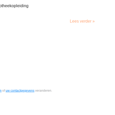
otheekopleiding
Lees verder »
en
of
uw contactgegevens
veranderen.