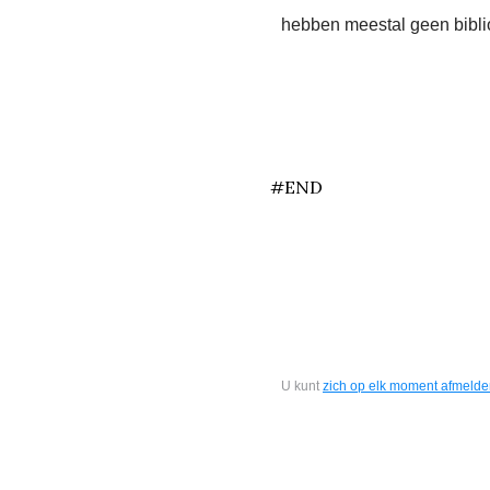
hebben meestal geen bibli
end
#END
U kunt
zich op elk moment afmeld