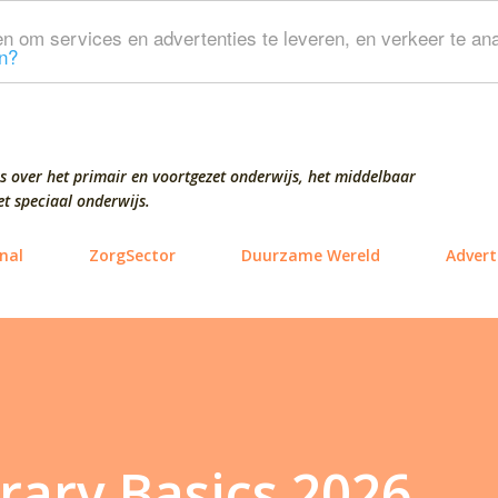
Doorgaan naar hoofdcontent
n om services en advertenties te leveren, en verkeer te ana
n?
s over het primair en voortgezet onderwijs, het middelbaar
t speciaal onderwijs.
nal
ZorgSector
Duurzame Wereld
Advert
brary Basics 2026