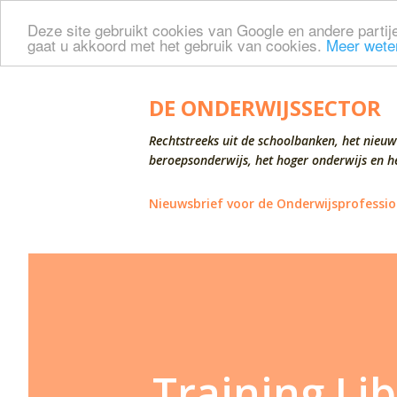
Deze site gebruikt cookies van Google en andere partije
gaat u akkoord met het gebruik van cookies.
Meer wete
DE ONDERWIJSSECTOR
Rechtstreeks uit de schoolbanken, het nieuw
beroepsonderwijs, het hoger onderwijs en he
Nieuwsbrief voor de Onderwijsprofessio
Training Li