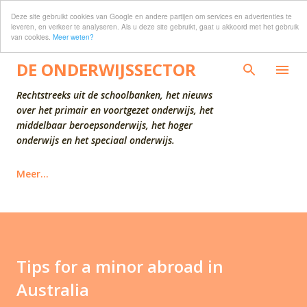
Deze site gebruikt cookies van Google en andere partijen om services en advertenties te
Doorgaan naar hoofdcontent
leveren, en verkeer te analyseren. Als u deze site gebruikt, gaat u akkoord met het gebruik
van cookies.
Meer weten?
DE ONDERWIJSSECTOR
Rechtstreeks uit de schoolbanken, het nieuws
over het primair en voortgezet onderwijs, het
middelbaar beroepsonderwijs, het hoger
onderwijs en het speciaal onderwijs.
Meer…
Tips for a minor abroad in
Australia