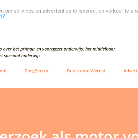
Doorgaan naar hoofdcontent
n om services en advertenties te leveren, en verkeer te ana
n?
s over het primair en voortgezet onderwijs, het middelbaar
t speciaal onderwijs.
nal
ZorgSector
Duurzame Wereld
Advert
erzoek als motor v