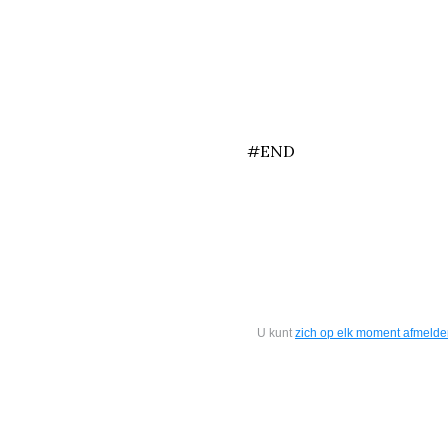
end
#END
U kunt
zich op elk moment afmeld