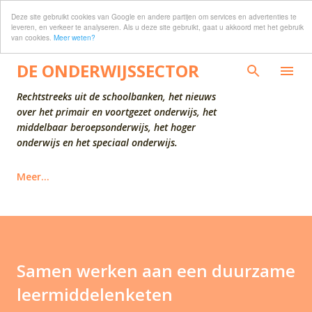
Deze site gebruikt cookies van Google en andere partijen om services en advertenties te
Doorgaan naar hoofdcontent
leveren, en verkeer te analyseren. Als u deze site gebruikt, gaat u akkoord met het gebruik
van cookies.
Meer weten?
DE ONDERWIJSSECTOR
Rechtstreeks uit de schoolbanken, het nieuws
over het primair en voortgezet onderwijs, het
middelbaar beroepsonderwijs, het hoger
onderwijs en het speciaal onderwijs.
Meer…
Samen werken aan een duurzame
leermiddelenketen