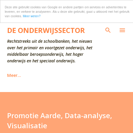
Deze site gebruikt cookies van Google en andere partijen om services en advertenties te
Doorgaan naar hoofdcontent
leveren, en verkeer te analyseren. Als u deze site gebruikt, gaat u akkoord met het gebruik
van cookies.
Meer weten?
DE ONDERWIJSSECTOR
Rechtstreeks uit de schoolbanken, het nieuws
over het primair en voortgezet onderwijs, het
middelbaar beroepsonderwijs, het hoger
onderwijs en het speciaal onderwijs.
Meer…
Promotie Aarde, Data-analyse,
Visualisatie