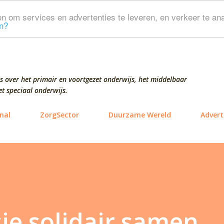
Doorgaan naar hoofdcontent
n om services en advertenties te leveren, en verkeer te ana
n?
s over het primair en voortgezet onderwijs, het middelbaar
t speciaal onderwijs.
nal
ZorgSector
Duurzame Wereld
Advert
e solidair samen