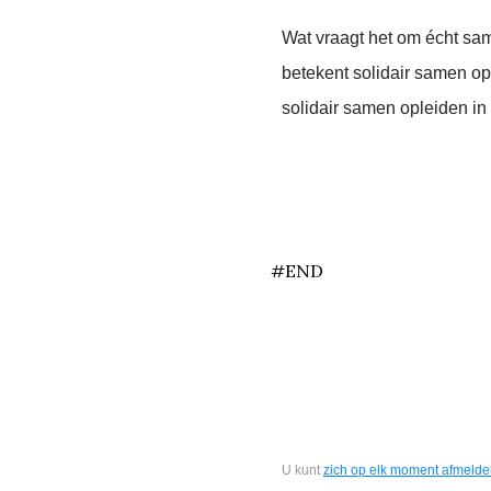
Wat vraagt het om écht sa
betekent solidair samen 
solidair samen opleiden in
end
#END
U kunt
zich op elk moment afmeld