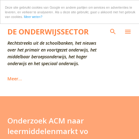
Deze site gebruikt cookies van Google en andere partijen om services en advertenties te
Doorgaan naar hoofdcontent
leveren, en verkeer te analyseren. Als u deze site gebruikt, gaat u akkoord met het gebruik
van cookies.
Meer weten?
DE ONDERWIJSSECTOR
Rechtstreeks uit de schoolbanken, het nieuws
over het primair en voortgezet onderwijs, het
middelbaar beroepsonderwijs, het hoger
onderwijs en het speciaal onderwijs.
Meer…
Onderzoek ACM naar
leermiddelenmarkt vo