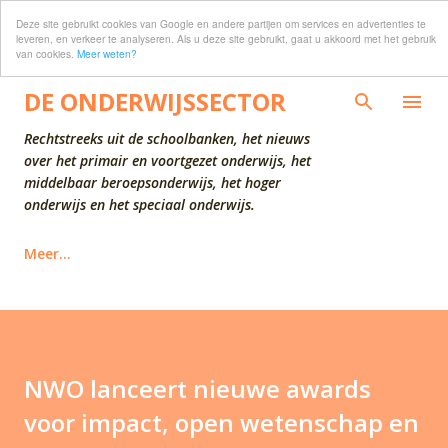
Deze site gebruikt cookies van Google en andere partijen om services en advertenties te
Doorgaan naar hoofdcontent
leveren, en verkeer te analyseren. Als u deze site gebruikt, gaat u akkoord met het gebruik
van cookies.
Meer weten?
DE ONDERWIJSSECTOR
Rechtstreeks uit de schoolbanken, het nieuws
over het primair en voortgezet onderwijs, het
middelbaar beroepsonderwijs, het hoger
onderwijs en het speciaal onderwijs.
Meer…
NWO lanceert nieuwe awards
voor impact, open wetenschap en