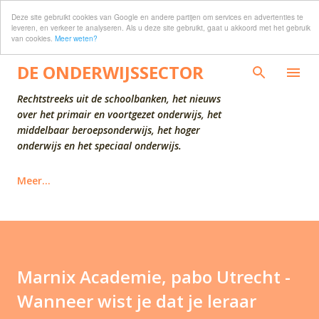
Deze site gebruikt cookies van Google en andere partijen om services en advertenties te
Doorgaan naar hoofdcontent
leveren, en verkeer te analyseren. Als u deze site gebruikt, gaat u akkoord met het gebruik
van cookies.
Meer weten?
DE ONDERWIJSSECTOR
Rechtstreeks uit de schoolbanken, het nieuws
over het primair en voortgezet onderwijs, het
middelbaar beroepsonderwijs, het hoger
onderwijs en het speciaal onderwijs.
Meer…
Marnix Academie, pabo Utrecht -
Wanneer wist je dat je leraar