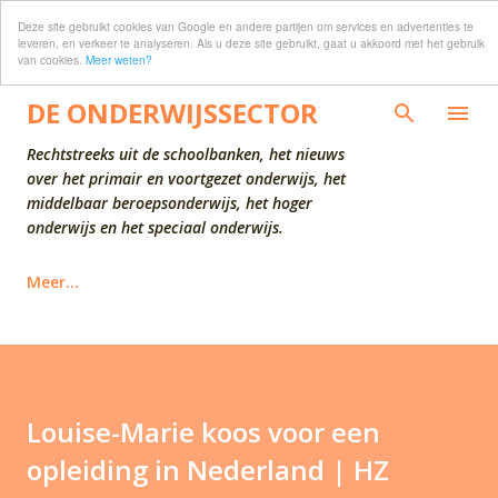
Deze site gebruikt cookies van Google en andere partijen om services en advertenties te
Doorgaan naar hoofdcontent
leveren, en verkeer te analyseren. Als u deze site gebruikt, gaat u akkoord met het gebruik
van cookies.
Meer weten?
DE ONDERWIJSSECTOR
Rechtstreeks uit de schoolbanken, het nieuws
over het primair en voortgezet onderwijs, het
middelbaar beroepsonderwijs, het hoger
onderwijs en het speciaal onderwijs.
Meer…
Louise-Marie koos voor een
opleiding in Nederland | HZ