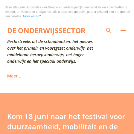
Deze site gebruikt cookies van Google en andere partijen om services en advertenties te
Doorgaan naar hoofdcontent
leveren, en verkeer te analyseren. Als u deze site gebruikt, gaat u akkoord met het gebruik
van cookies.
Meer weten?
DE ONDERWIJSSECTOR
Rechtstreeks uit de schoolbanken, het nieuws
over het primair en voortgezet onderwijs, het
middelbaar beroepsonderwijs, het hoger
onderwijs en het speciaal onderwijs.
Meer…
Kom 18 juni naar het festival voor
duurzaamheid, mobiliteit en de