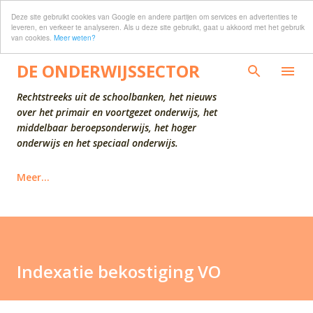
Deze site gebruikt cookies van Google en andere partijen om services en advertenties te
Doorgaan naar hoofdcontent
leveren, en verkeer te analyseren. Als u deze site gebruikt, gaat u akkoord met het gebruik
van cookies.
Meer weten?
DE ONDERWIJSSECTOR
Rechtstreeks uit de schoolbanken, het nieuws
over het primair en voortgezet onderwijs, het
middelbaar beroepsonderwijs, het hoger
onderwijs en het speciaal onderwijs.
Meer…
Indexatie bekostiging VO