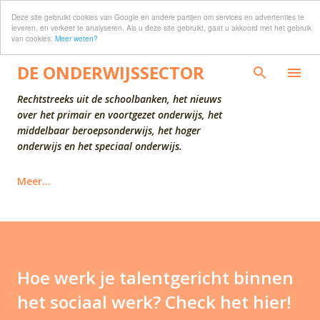
Deze site gebruikt cookies van Google en andere partijen om services en advertenties te
Doorgaan naar hoofdcontent
leveren, en verkeer te analyseren. Als u deze site gebruikt, gaat u akkoord met het gebruik
van cookies.
Meer weten?
DE ONDERWIJSSECTOR
Rechtstreeks uit de schoolbanken, het nieuws
over het primair en voortgezet onderwijs, het
middelbaar beroepsonderwijs, het hoger
onderwijs en het speciaal onderwijs.
Meer…
Hoe werk je talentgericht binnen
het sociaal werk? Check het hier!