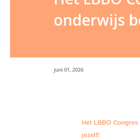
onderwijs be
juni 01, 2026
Het LBBO Congres 2
jezelf!