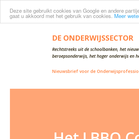
Deze site gebruikt cookies van Google en andere partije
gaat u akkoord met het gebruik van cookies.
Meer wete
DE ONDERWIJSSECTOR
Rechtstreeks uit de schoolbanken, het nieuw
beroepsonderwijs, het hoger onderwijs en he
Nieuwsbrief voor de Onderwijsprofessio
Het LBBO Co