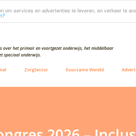
Doorgaan naar hoofdcontent
n om services en advertenties te leveren, en verkeer te ana
n?
s over het primair en voortgezet onderwijs, het middelbaar
t speciaal onderwijs.
nal
ZorgSector
Duurzame Wereld
Advert
ngres 2026 – Inclus