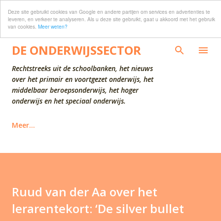
Deze site gebruikt cookies van Google en andere partijen om services en advertenties te
Doorgaan naar hoofdcontent
leveren, en verkeer te analyseren. Als u deze site gebruikt, gaat u akkoord met het gebruik
van cookies.
Meer weten?
DE ONDERWIJSSECTOR
Rechtstreeks uit de schoolbanken, het nieuws
over het primair en voortgezet onderwijs, het
middelbaar beroepsonderwijs, het hoger
onderwijs en het speciaal onderwijs.
Meer…
Ruud van der Aa over het
lerarentekort: ‘De silver bullet