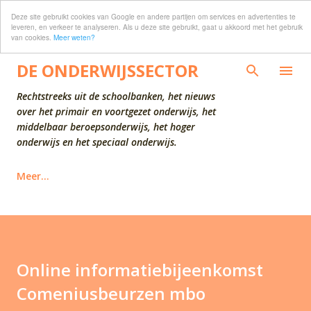
Deze site gebruikt cookies van Google en andere partijen om services en advertenties te
Doorgaan naar hoofdcontent
leveren, en verkeer te analyseren. Als u deze site gebruikt, gaat u akkoord met het gebruik
van cookies.
Meer weten?
DE ONDERWIJSSECTOR
Rechtstreeks uit de schoolbanken, het nieuws
over het primair en voortgezet onderwijs, het
middelbaar beroepsonderwijs, het hoger
onderwijs en het speciaal onderwijs.
Meer…
Online informatiebijeenkomst
Comeniusbeurzen mbo