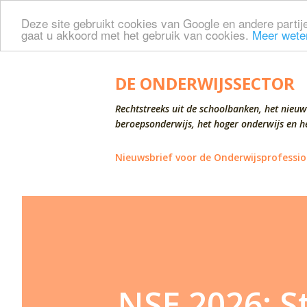
Deze site gebruikt cookies van Google en andere partije
gaat u akkoord met het gebruik van cookies.
Meer wete
DE ONDERWIJSSECTOR
Rechtstreeks uit de schoolbanken, het nieuw
beroepsonderwijs, het hoger onderwijs en he
Nieuwsbrief voor de Onderwijsprofessio
NSE 2026: S