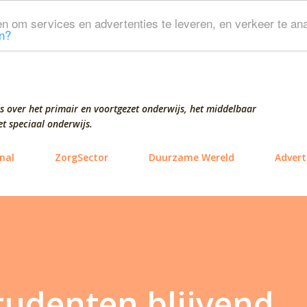
Doorgaan naar hoofdcontent
n om services en advertenties te leveren, en verkeer te ana
n?
s over het primair en voortgezet onderwijs, het middelbaar
t speciaal onderwijs.
nal
ZorgSector
Duurzame Wereld
Advert
tudenten blijvend