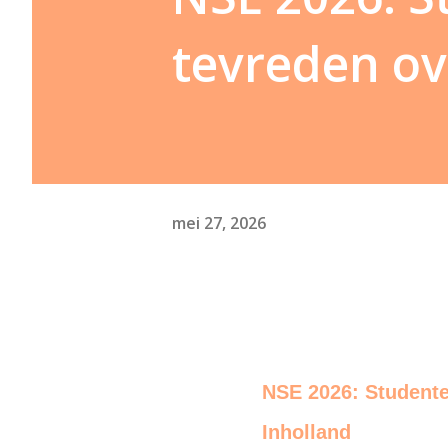
tevreden ov
mei 27, 2026
NSE 2026: Studente
Inholland