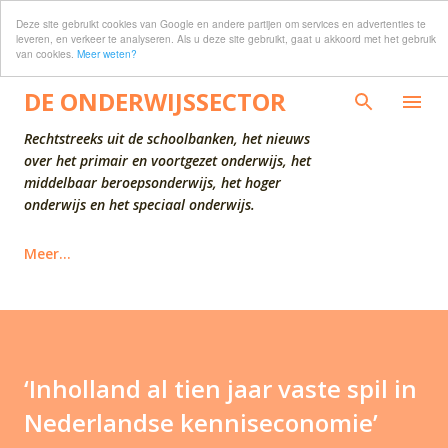
Deze site gebruikt cookies van Google en andere partijen om services en advertenties te
Doorgaan naar hoofdcontent
leveren, en verkeer te analyseren. Als u deze site gebruikt, gaat u akkoord met het gebruik
van cookies.
Meer weten?
DE ONDERWIJSSECTOR
Rechtstreeks uit de schoolbanken, het nieuws
over het primair en voortgezet onderwijs, het
middelbaar beroepsonderwijs, het hoger
onderwijs en het speciaal onderwijs.
Meer…
‘Inholland al tien jaar vaste spil in
Nederlandse kenniseconomie’