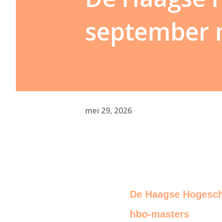
september 
mei 29, 2026
De Haagse Hogesch
hbo-masters