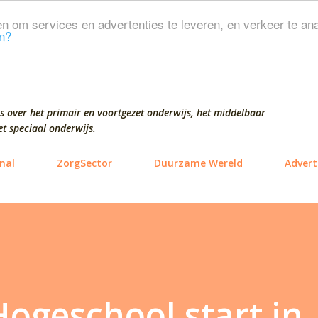
Doorgaan naar hoofdcontent
n om services en advertenties te leveren, en verkeer te ana
n?
s over het primair en voortgezet onderwijs, het middelbaar
t speciaal onderwijs.
nal
ZorgSector
Duurzame Wereld
Advert
ogeschool start in