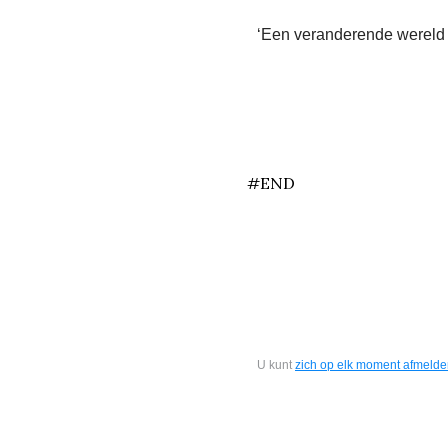
‘Een veranderende wereld 
end
#END
U kunt
zich op elk moment afmeld