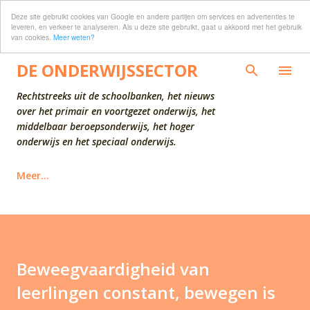
Deze site gebruikt cookies van Google en andere partijen om services en advertenties te
Doorgaan naar hoofdcontent
leveren, en verkeer te analyseren. Als u deze site gebruikt, gaat u akkoord met het gebruik
van cookies.
Meer weten?
DE ONDERWIJSSECTOR
Rechtstreeks uit de schoolbanken, het nieuws
over het primair en voortgezet onderwijs, het
middelbaar beroepsonderwijs, het hoger
onderwijs en het speciaal onderwijs.
Meer…
Beweegvaardigheid van
leerlingen constant, bewegen is