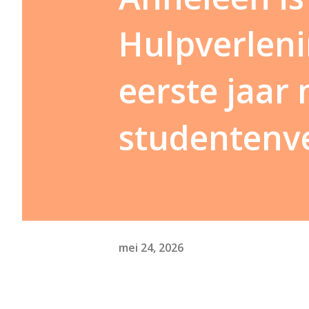
Hulpverleni
eerste jaar
studentenv
mei 24, 2026