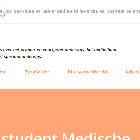
Doorgaan naar hoofdcontent
n om services en advertenties te leveren, en verkeer te ana
n?
s over het primair en voortgezet onderwijs, het middelbaar
t speciaal onderwijs.
nal
ZorgSector
Duurzame Wereld
Advert
 student Medische