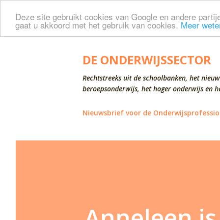
Deze site gebruikt cookies van Google en andere partije
gaat u akkoord met het gebruik van cookies.
Meer wete
DE ONDERWIJSSECTOR
Rechtstreeks uit de schoolbanken, het nieuw
beroepsonderwijs, het hoger onderwijs en he
Nieuwsbrief voor de Onderwijsprofessio
Anneleen is