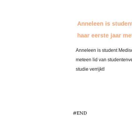
Anneleen is studen
haar eerste jaar me
Anneleen is student Medisc
meteen lid van studentenv
studie verrijkt!
end
#END