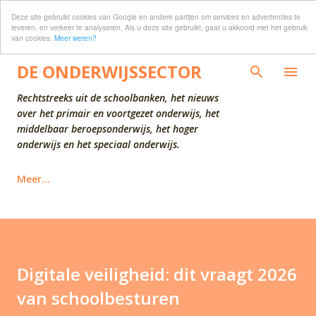
Deze site gebruikt cookies van Google en andere partijen om services en advertenties te
Doorgaan naar hoofdcontent
leveren, en verkeer te analyseren. Als u deze site gebruikt, gaat u akkoord met het gebruik
van cookies.
Meer weten?
DE ONDERWIJSSECTOR
Rechtstreeks uit de schoolbanken, het nieuws
over het primair en voortgezet onderwijs, het
middelbaar beroepsonderwijs, het hoger
onderwijs en het speciaal onderwijs.
Meer…
Digitale veiligheid: dit vraagt 2026
van schoolbesturen