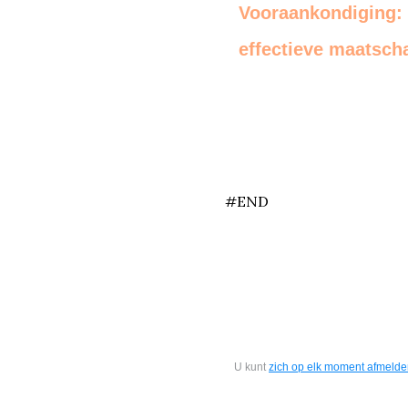
Vooraankondiging:
effectieve maatsch
end
#END
U kunt
zich op elk moment afmeld