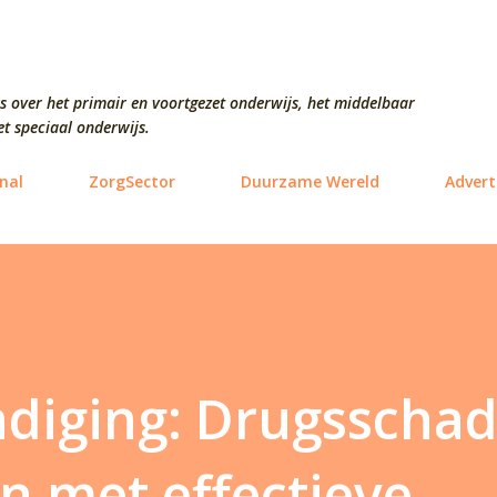
Doorgaan naar hoofdcontent
s over het primair en voortgezet onderwijs, het middelbaar
t speciaal onderwijs.
nal
ZorgSector
Duurzame Wereld
Advert
diging: Drugsscha
n met effectieve