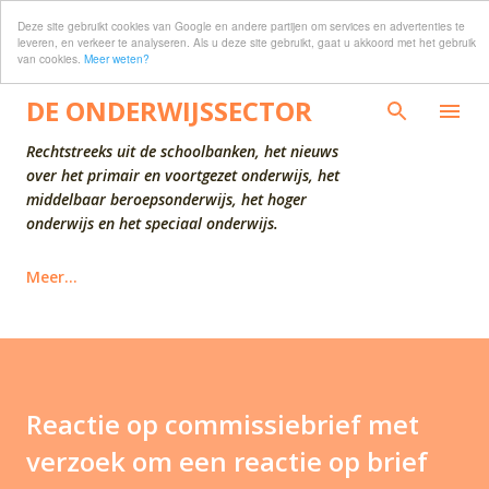
Deze site gebruikt cookies van Google en andere partijen om services en advertenties te
Doorgaan naar hoofdcontent
leveren, en verkeer te analyseren. Als u deze site gebruikt, gaat u akkoord met het gebruik
van cookies.
Meer weten?
DE ONDERWIJSSECTOR
Rechtstreeks uit de schoolbanken, het nieuws
over het primair en voortgezet onderwijs, het
middelbaar beroepsonderwijs, het hoger
onderwijs en het speciaal onderwijs.
Meer…
Reactie op commissiebrief met
verzoek om een reactie op brief