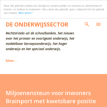
Deze site gebruikt cookies van Google en andere partijen om services en advertenties te
Doorgaan naar hoofdcontent
leveren, en verkeer te analyseren. Als u deze site gebruikt, gaat u akkoord met het gebruik
van cookies.
Meer weten?
DE ONDERWIJSSECTOR
Rechtstreeks uit de schoolbanken, het nieuws
over het primair en voortgezet onderwijs, het
middelbaar beroepsonderwijs, het hoger
onderwijs en het speciaal onderwijs.
Meer…
Miljoenensteun voor inwoners
Brainport met kwetsbare positie