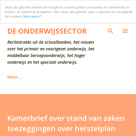
Deze site gebruikt cookies van Google en andere partijen om services en advertenties te
Doorgaan naar hoofdcontent
leveren, en verkeer te analyseren. Als u deze site gebruikt, gaat u akkoord met het gebruik
van cookies.
Meer weten?
DE ONDERWIJSSECTOR
Rechtstreeks uit de schoolbanken, het nieuws
over het primair en voortgezet onderwijs, het
middelbaar beroepsonderwijs, het hoger
onderwijs en het speciaal onderwijs.
Meer…
Kamerbrief over stand van zaken
toezeggingen over herstelplan