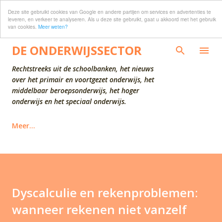
Deze site gebruikt cookies van Google en andere partijen om services en advertenties te
Doorgaan naar hoofdcontent
leveren, en verkeer te analyseren. Als u deze site gebruikt, gaat u akkoord met het gebruik
van cookies.
Meer weten?
DE ONDERWIJSSECTOR
Rechtstreeks uit de schoolbanken, het nieuws
over het primair en voortgezet onderwijs, het
middelbaar beroepsonderwijs, het hoger
onderwijs en het speciaal onderwijs.
Meer…
Dyscalculie en rekenproblemen:
wanneer rekenen niet vanzelf