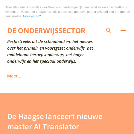
Deze site gebruikt cookies van Google en andere partijen om services en advertenties te
Doorgaan naar hoofdcontent
leveren, en verkeer te analyseren. Als u deze site gebruikt, gaat u akkoord met het gebruik
van cookies.
Meer weten?
DE ONDERWIJSSECTOR
Rechtstreeks uit de schoolbanken, het nieuws
over het primair en voortgezet onderwijs, het
middelbaar beroepsonderwijs, het hoger
onderwijs en het speciaal onderwijs.
Meer…
De Haagse lanceert nieuwe
master AI Translator