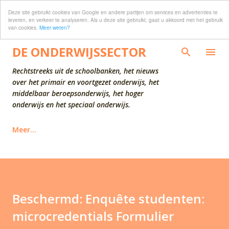
Deze site gebruikt cookies van Google en andere partijen om services en advertenties te
Doorgaan naar hoofdcontent
leveren, en verkeer te analyseren. Als u deze site gebruikt, gaat u akkoord met het gebruik
van cookies.
Meer weten?
DE ONDERWIJSSECTOR
Rechtstreeks uit de schoolbanken, het nieuws
over het primair en voortgezet onderwijs, het
middelbaar beroepsonderwijs, het hoger
onderwijs en het speciaal onderwijs.
Meer…
Beschermd: Enquête studenten:
microcredentials Formulier