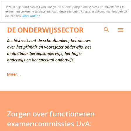
Deze site gebruikt cookies van Google en andere partijen om services en advertenties te
Doorgaan naar hoofdcontent
leveren, en verkeer te analyseren. Als u deze site gebruikt, gaat u akkoord met het gebruik
van cookies.
Meer weten?
DE ONDERWIJSSECTOR
Rechtstreeks uit de schoolbanken, het nieuws
over het primair en voortgezet onderwijs, het
middelbaar beroepsonderwijs, het hoger
onderwijs en het speciaal onderwijs.
Meer…
Zorgen over functioneren
examencommissies UvA: