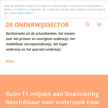
Deze site gebruikt cookies van Google en andere partijen om services en advertenties te
Doorgaan naar hoofdcontent
leveren, en verkeer te analyseren. Als u deze site gebruikt, gaat u akkoord met het gebruik
van cookies.
Meer weten?
DE ONDERWIJSSECTOR
Rechtstreeks uit de schoolbanken, het nieuws
over het primair en voortgezet onderwijs, het
middelbaar beroepsonderwijs, het hoger
onderwijs en het speciaal onderwijs.
Meer…
Ruim 11 miljoen aan financiering
beschikbaar voor onderzoek naar