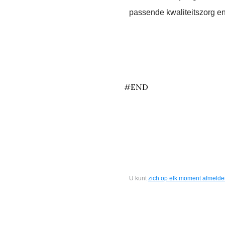
passende kwaliteitszorg e
end
#END
U kunt
zich op elk moment afmeld