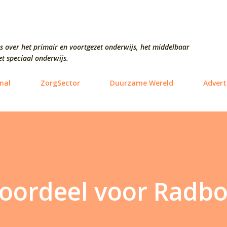
Doorgaan naar hoofdcontent
s over het primair en voortgezet onderwijs, het middelbaar
t speciaal onderwijs.
nal
ZorgSector
Duurzame Wereld
Advert
K-oordeel voor Radb