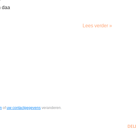
n daa
Lees verder »
en
of
uw contactgegevens
veranderen.
DEL