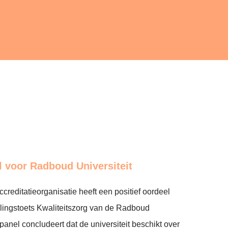
l voor Radboud Universiteit
editatieorganisatie heeft een positief oordeel
llingstoets Kwaliteitszorg van de Radboud
panel concludeert dat de universiteit beschikt over