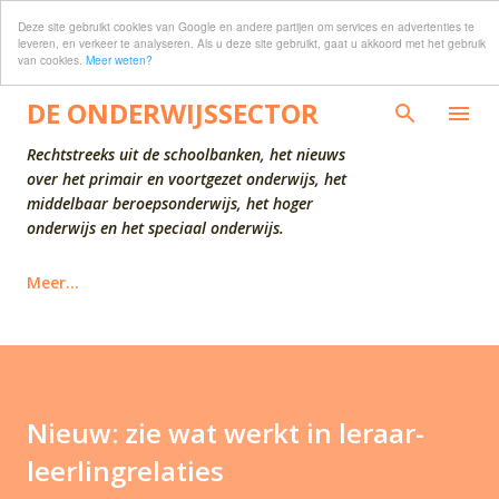
Deze site gebruikt cookies van Google en andere partijen om services en advertenties te
Doorgaan naar hoofdcontent
leveren, en verkeer te analyseren. Als u deze site gebruikt, gaat u akkoord met het gebruik
van cookies.
Meer weten?
DE ONDERWIJSSECTOR
Rechtstreeks uit de schoolbanken, het nieuws
over het primair en voortgezet onderwijs, het
middelbaar beroepsonderwijs, het hoger
onderwijs en het speciaal onderwijs.
Meer…
Nieuw: zie wat werkt in leraar-
leerlingrelaties