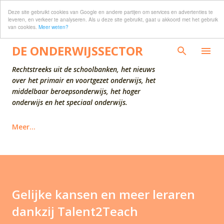
Deze site gebruikt cookies van Google en andere partijen om services en advertenties te
Doorgaan naar hoofdcontent
leveren, en verkeer te analyseren. Als u deze site gebruikt, gaat u akkoord met het gebruik
van cookies.
Meer weten?
DE ONDERWIJSSECTOR
Rechtstreeks uit de schoolbanken, het nieuws
over het primair en voortgezet onderwijs, het
middelbaar beroepsonderwijs, het hoger
onderwijs en het speciaal onderwijs.
Meer…
Gelijke kansen en meer leraren
dankzij Talent2Teach