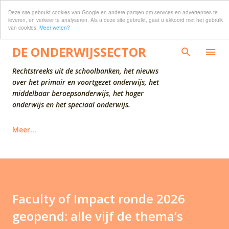
Deze site gebruikt cookies van Google en andere partijen om services en advertenties te
Doorgaan naar hoofdcontent
leveren, en verkeer te analyseren. Als u deze site gebruikt, gaat u akkoord met het gebruik
van cookies.
Meer weten?
DE ONDERWIJSSECTOR
Rechtstreeks uit de schoolbanken, het nieuws
over het primair en voortgezet onderwijs, het
middelbaar beroepsonderwijs, het hoger
onderwijs en het speciaal onderwijs.
Meer…
Faculty of Impact ronde 2026
geopend: alle vijf de thema’s