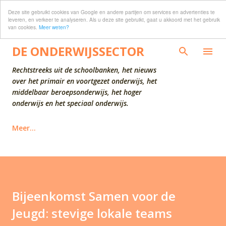
Deze site gebruikt cookies van Google en andere partijen om services en advertenties te
Doorgaan naar hoofdcontent
leveren, en verkeer te analyseren. Als u deze site gebruikt, gaat u akkoord met het gebruik
van cookies.
Meer weten?
DE ONDERWIJSSECTOR
Rechtstreeks uit de schoolbanken, het nieuws
over het primair en voortgezet onderwijs, het
middelbaar beroepsonderwijs, het hoger
onderwijs en het speciaal onderwijs.
Meer…
Bijeenkomst Samen voor de
Jeugd: stevige lokale teams