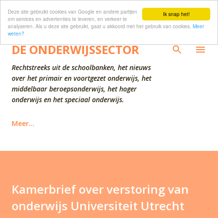
Deze site gebruikt cookies van Google en andere partijen
Doorgaan naar hoofdcontent
Ik snap het!
om services en advertenties te leveren, en verkeer te
analyseren. Als u deze site gebruikt, gaat u akkoord met het gebruik van cookies.
Meer
weten?
DE ONDERWIJSSECTOR
Rechtstreeks uit de schoolbanken, het nieuws
over het primair en voortgezet onderwijs, het
middelbaar beroepsonderwijs, het hoger
onderwijs en het speciaal onderwijs.
Meer…
Kamerbrief over verstoring van
onderwijs Universiteit Utrecht