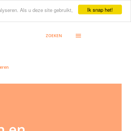
Ik snap het!
lyseren. Als u deze site gebruikt,
ZOEKEN
eren
h en