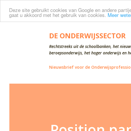
Deze site gebruikt cookies van Google en andere partije
gaat u akkoord met het gebruik van cookies.
Meer wete
DE ONDERWIJSSECTOR
Rechtstreeks uit de schoolbanken, het nieuw
beroepsonderwijs, het hoger onderwijs en he
Nieuwsbrief voor de Onderwijsprofessio
Position pap