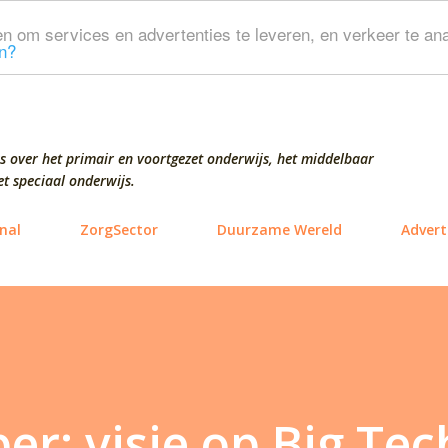
Doorgaan naar hoofdcontent
n om services en advertenties te leveren, en verkeer te ana
n?
s over het primair en voortgezet onderwijs, het middelbaar
t speciaal onderwijs.
nal
ZorgSector
Duurzame Wereld
Advert
er: visie op Big Tec