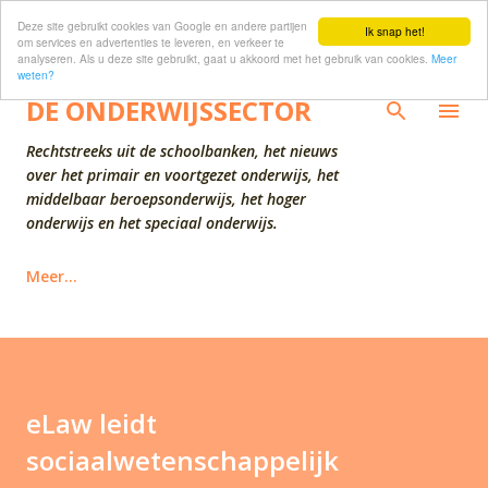
Deze site gebruikt cookies van Google en andere partijen
Doorgaan naar hoofdcontent
Ik snap het!
om services en advertenties te leveren, en verkeer te
analyseren. Als u deze site gebruikt, gaat u akkoord met het gebruik van cookies.
Meer
weten?
DE ONDERWIJSSECTOR
Rechtstreeks uit de schoolbanken, het nieuws
over het primair en voortgezet onderwijs, het
middelbaar beroepsonderwijs, het hoger
onderwijs en het speciaal onderwijs.
Meer…
eLaw leidt
sociaalwetenschappelijk