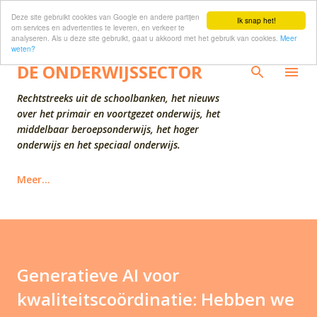
Deze site gebruikt cookies van Google en andere partijen
Doorgaan naar hoofdcontent
Ik snap het!
om services en advertenties te leveren, en verkeer te
analyseren. Als u deze site gebruikt, gaat u akkoord met het gebruik van cookies.
Meer
weten?
DE ONDERWIJSSECTOR
Rechtstreeks uit de schoolbanken, het nieuws
over het primair en voortgezet onderwijs, het
middelbaar beroepsonderwijs, het hoger
onderwijs en het speciaal onderwijs.
Meer…
Generatieve AI voor
kwaliteitscoördinatie: Hebben we